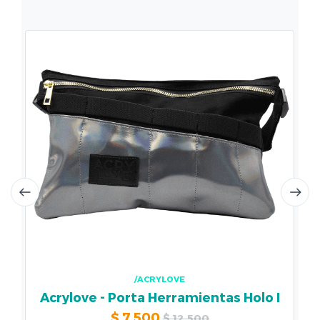
/ACRYLOVE
Acrylove - Porta Herramientas Holo I
$
7.500
$
12.500