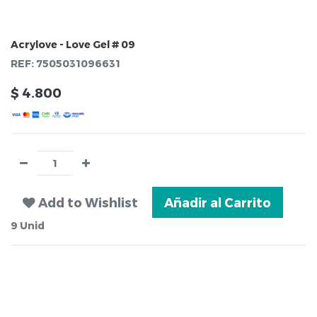
Acrylove - Love Gel # 09
REF:
7505031096631
$
4.800
Add to Wishlist
Añadir al Carrito
9
Unid