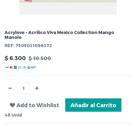
Acrylove - Acrilico Viva Mexico Collection Mango
Manolo
REF:
7505031096372
$
6.300
$
10.500
Add to Wishlist
Añadir al Carrito
48
Unid