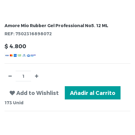
Amore Mio Rubber Gel Professional No5. 12 ML
REF:
7502316898072
$
4.800
Add to Wishlist
Añadir al Carrito
173
Unid