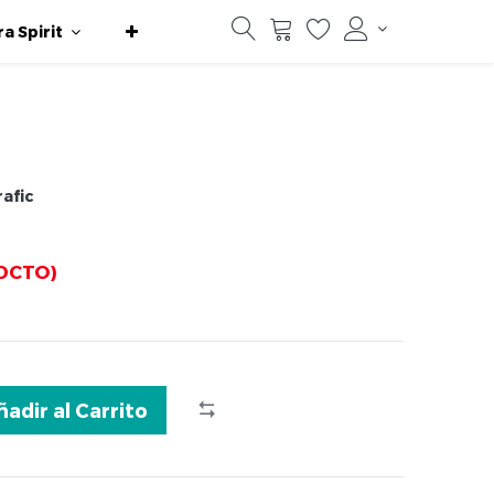
ra Spirit
rafic
DCTO)
ñadir al Carrito