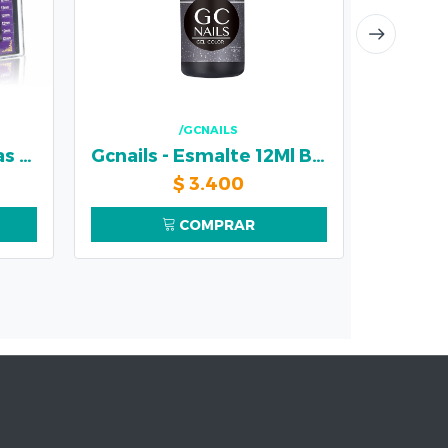
/GCNAILS
Extención de Pestañas 12mm/0.05D
Gcnails - Esmalte 12Ml Bel Color #102
$
3.400
COMPRAR