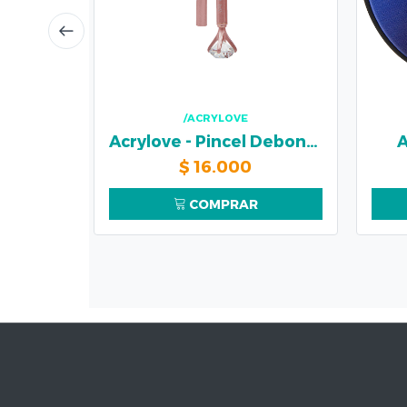
/ACRYLOVE
Acrylove - Pincel Debonair no 6
A
$
16.000
COMPRAR