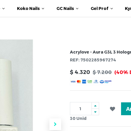
e
Koko Nails
GC Nails
Gel Prof
Ky
Acrylove - Aura G3L 3 Holog
REF:
7502285967274
$
4.320
$
7.200
(40% 
A
30
Unid