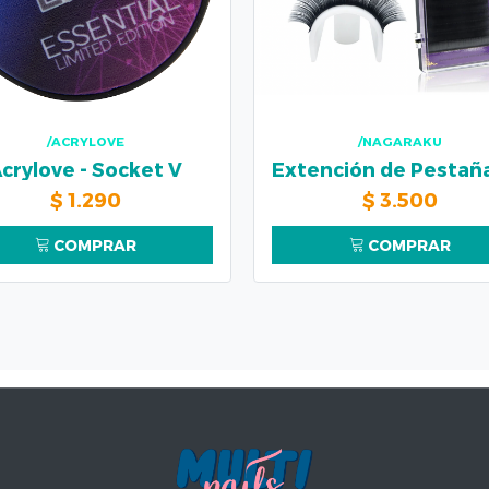
/ACRYLOVE
/NAGARAKU
crylove - Socket V
$
1.290
$
3.500
COMPRAR
COMPRAR