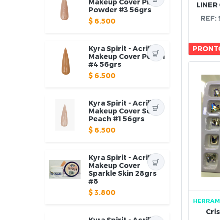
Makeup Cover Pink
LINER
Powder #3 56grs
REF:
$
6.500
PRONTO
Kyra Spirit - Acrilico
Makeup Cover Peach
#4 56grs
$
6.500
Kyra Spirit - Acrilico
Makeup Cover Soft
Peach #1 56grs
$
6.500
Kyra Spirit - Acrilico
Makeup Cover
Sparkle Skin 28grs
#8
$
3.800
HERRAM
Cri
Kyra Spirit - Acrilico