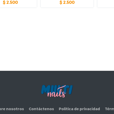
$
2.500
$
2.500
bre nosotros
Contáctenos
Política de privacidad
Térm