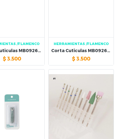
MIENTAS
/FLAMENCO
HERRAMIENTAS
/FLAMENCO
Corta Cuticulas MB092610
Corta Cuticulas MB092605
$
3.500
$
3.500