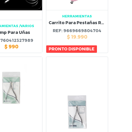
HERRAMIENTAS
Carrito Para Pestañas Rosa
AMIENTAS
/VARIOS
REF:
9669669804704
mp Para Uñas
$
19.990
:
760412327989
$
990
PRONTO DISPONIBLE