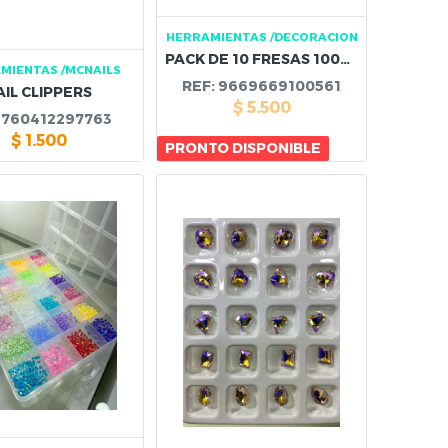
HERRAMIENTAS
/DECORACION
PACK DE 10 FRESAS 10056
MIENTAS
/MCNAILS
REF:
9669669100561
AIL CLIPPERS
$
5.500
:
760412297763
$
1.500
PRONTO DISPONIBLE