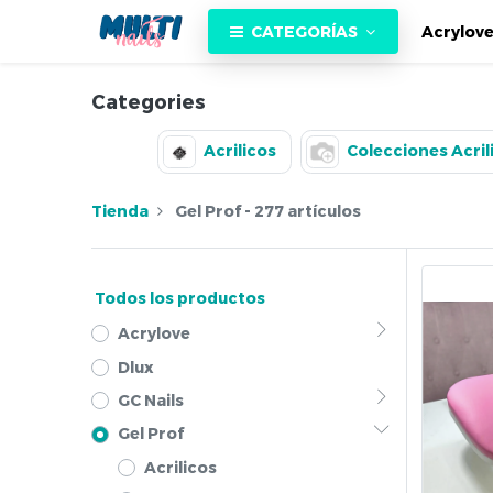
CATEGORÍAS
Acrylov
Categories
Acrilicos
Colecciones Acril
Tienda
Gel Prof
- 277 artículos
Todos los productos
Acrylove
Dlux
GC Nails
Gel Prof
Acrilicos