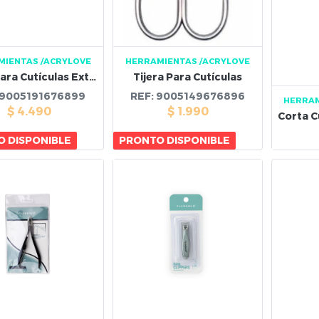
MIENTAS
/ACRYLOVE
HERRAMIENTAS
/ACRYLOVE
Tijera Para Cutículas Extra Fina
Tijera Para Cutículas
9005191676899
REF:
9005149676896
HERRA
$
4.490
$
1.990
 DISPONIBLE
PRONTO DISPONIBLE