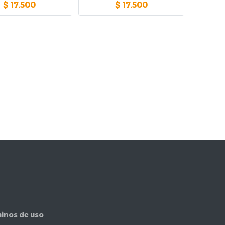
$
17.500
$
17.500
inos de uso