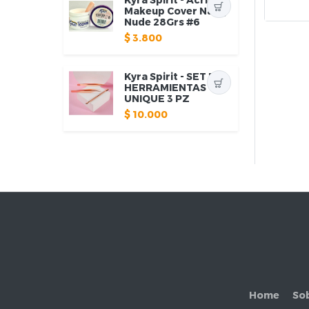
Makeup Cover Natty
Nude 28Grs #6
$
3.800
Kyra Spirit - SET DE
HERRAMIENTAS
UNIQUE 3 PZ
$
10.000
Home
So