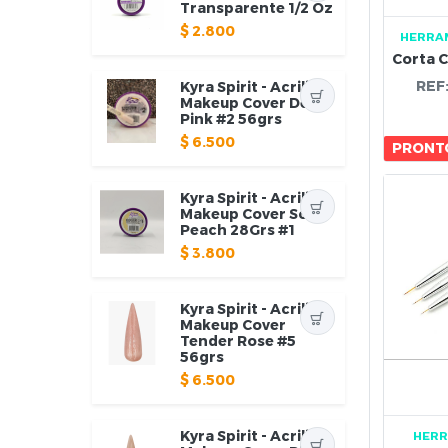
Transparente 1/2 Oz
$
2.800
HERRA
REF
Kyra Spirit - Acrilico
Makeup Cover Deep
Pink #2 56grs
$
6.500
PRONTO
Kyra Spirit - Acrilico
Makeup Cover Soft
Peach 28Grs #1
$
3.800
Kyra Spirit - Acrilico
Makeup Cover
Tender Rose #5
56grs
$
6.500
Kyra Spirit - Acrilico
HERR