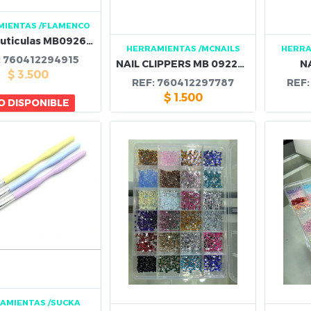
MIENTAS
/FLAMENCO
Corta Cuticulas MB092602
HERRAMIENTAS
/MCNAILS
HERRA
:
760412294915
NAIL CLIPPERS MB 092234
N
$
3.500
REF:
760412297787
REF
$
1.500
 DISPONIBLE
AMIENTAS
/SUCKA