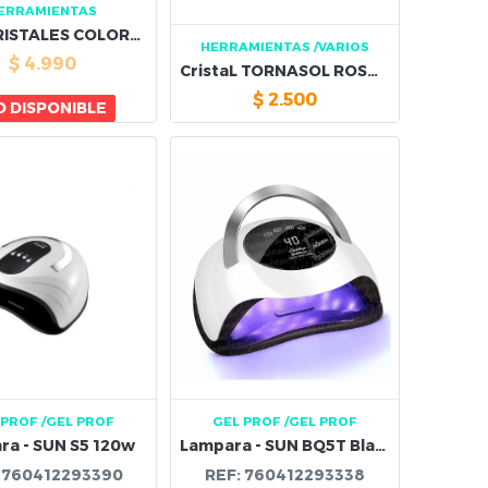
ERRAMIENTAS
CAJA CRISTALES COLORES PASTEL
HERRAMIENTAS
/VARIOS
$
4.990
CristaL TORNASOL ROSADO
$
2.500
 DISPONIBLE
 PROF
/GEL PROF
GEL PROF
/GEL PROF
ra - SUN S5 120w
Lampara - SUN BQ5T Blanca 120W
:
760412293390
REF:
760412293338