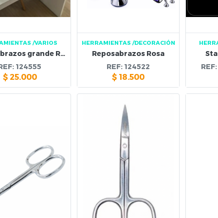
AMIENTAS
/VARIOS
HERRAMIENTAS
/DECORACIÓN
HERR
Reposabrazos grande Rosa
Reposabrazos Rosa
Sta
REF:
124555
REF:
124522
REF
$
25.000
$
18.500