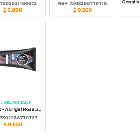
7505031100673
REF:
7502288770710
$
3.800
$
9.500
LIGEL
/GCNAILS
GC Nails - Acrigel Rosa 50 g
7502288770727
$
9.500