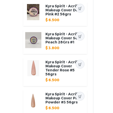
Kyra Spirit - Acrilico
Makeup Cover Deep
Pink #2 56grs
$
6.500
Kyra Spirit - Acrilico
Makeup Cover Soft
Peach 28Grs #1
$
3.800
Kyra Spirit - Acrilico
Makeup Cover
Tender Rose #5
56grs
$
6.500
Kyra Spirit - Acrilico
Makeup Cover Pink
Powder #3 56grs
$
6.500