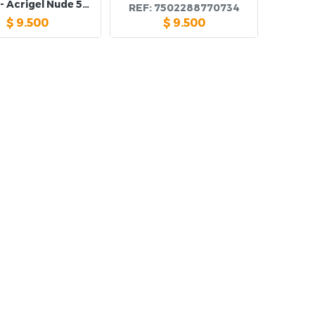
Gcnails - Acrigel Nude 50 g
REF:
7502288770734
$
9.500
$
9.500