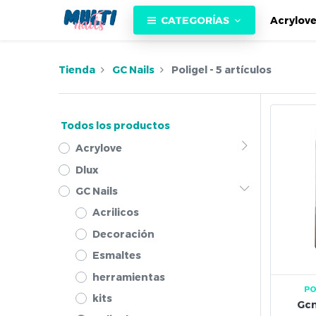
CATEGORÍAS
Acrylov
Tienda
GC Nails
Poligel
- 5 artículos
Todos los productos
Acrylove
Dlux
GC Nails
Acrilicos
Decoración
Esmaltes
herramientas
PO
kits
Gcn