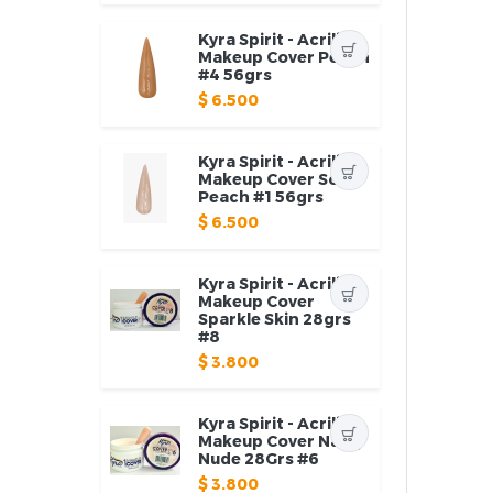
Kyra Spirit - Acrilico
Makeup Cover Peach
#4 56grs
$
6.500
Kyra Spirit - Acrilico
Makeup Cover Soft
Peach #1 56grs
$
6.500
Kyra Spirit - Acrilico
Makeup Cover
Sparkle Skin 28grs
#8
$
3.800
Kyra Spirit - Acrilico
Makeup Cover Natty
Nude 28Grs #6
$
3.800